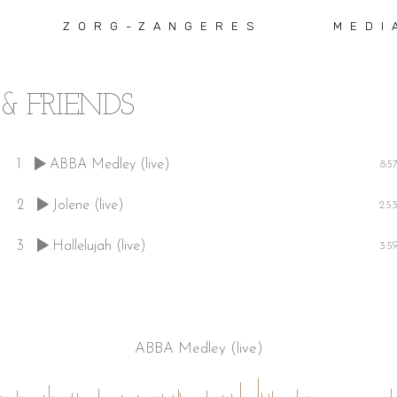
ZORG-ZANGERES
MEDI
& FRIENDS
1
ABBA Medley (live)
8:5
2
Jolene (live)
2:5
3
Hallelujah (live)
3:5
ABBA Medley (live)