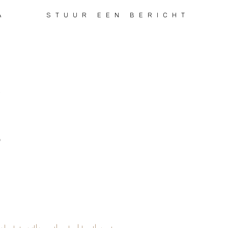
A
STUUR EEN BERICHT
7
3
9